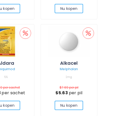
u kopen
Nu kopen
Aldara
Alkacel
miquimod
Melphalan
5%
2mg
80
per sachet
$7.69
per pil
3
per sachet
$5.63
per pil
u kopen
Nu kopen