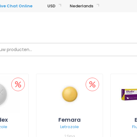
USD
Nederlands
dex
Femara
zole
Letrozole
Fl
2,5mg