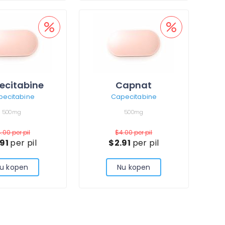
ecitabine
Capnat
pecitabine
Capecitabine
500mg
500mg
4.00
per pil
$4.00
per pil
.91
per pil
$2.91
per pil
u kopen
Nu kopen