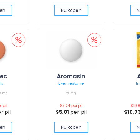
pen
Nu kopen
N
vec
Aromasin
ib
Exemestane
I
00mg
25mg
r pil
$7.24
per pil
$19.
r pil
$5.01
per pil
$10.7
pen
Nu kopen
N