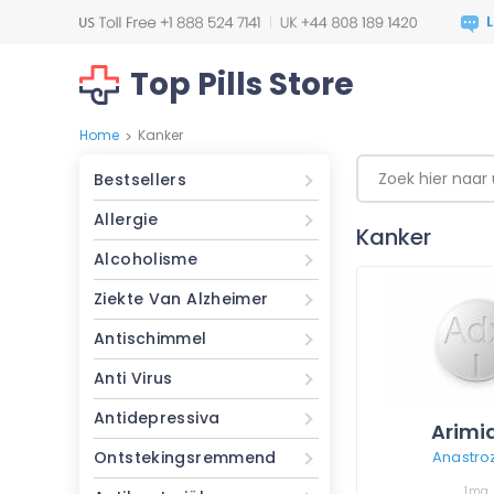
Top Pills Store
Home
Kanker
>
Bestsellers
Allergie
Kanker
Alcoholisme
Ziekte Van Alzheimer
Antischimmel
Anti Virus
Antidepressiva
Arimi
Ontstekingsremmend
Anastro
1mg