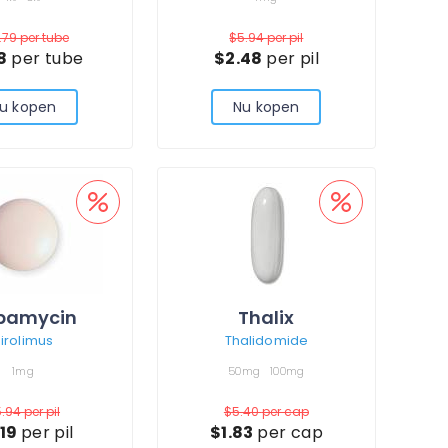
.79
per tube
$5.94
per pil
18
per tube
$2.48
per pil
u kopen
Nu kopen
pamycin
Thalix
irolimus
Thalidomide
1mg
50mg
100mg
5.94
per pil
$5.40
per cap
.19
per pil
$1.83
per cap