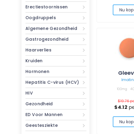
Erectiestoornissen
Nu ko
Oogdruppels
Algemene Gezondheid
Gastrogezondheid
Haarverlies
Kruiden
Hormonen
Glee
Imatin
Hepatitis C-virus (HCV)
100mg
4
HIV
$19.76
pe
Gezondheid
$4.12
pe
ED Voor Mannen
Nu ko
Geestesziekte