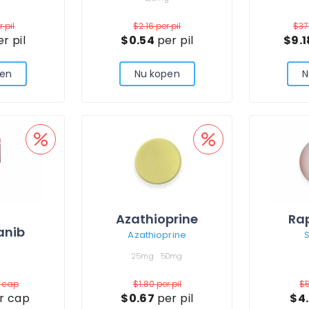
r pil
$2.16
per pil
$37
r pil
$0.54
per pil
$9.
pen
Nu kopen
N
Azathioprine
Ra
anib
Azathioprine
S
g
25mg
50mg
r cap
$1.80
per pil
$
r cap
$0.67
per pil
$4