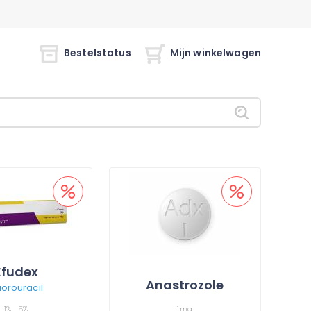
Bestelstatus
Mijn winkelwagen
Efudex
Anastrozole
uorouracil
1%
5%
1mg