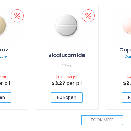
raz
Cap
Bicalutamide
zole
Ca
50mg
 pil
$6.30
per pil
$
r pil
$3.27
per pil
$2
pen
Nu kopen
N
TOON MEER