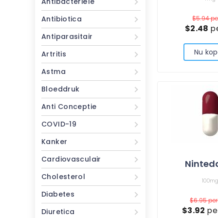
Antibacteriële
Antibiotica
$5.94
pe
$2.48
pe
Antiparasitair
Nu ko
Artritis
Astma
Bloeddruk
Anti Conceptie
COVID-19
Kanker
Cardiovasculair
Ninted
Cholesterol
100m
Diabetes
$6.95
pe
$3.92
pe
Diuretica