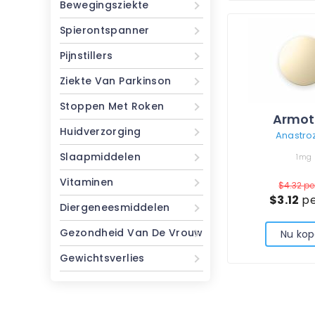
Bewegingsziekte
Spierontspanner
Pijnstillers
Ziekte Van Parkinson
Stoppen Met Roken
Armot
Huidverzorging
Anastro
Slaapmiddelen
1mg
Vitaminen
$4.32
per
$3.12
pe
Diergeneesmiddelen
Gezondheid Van De Vrouw
Nu ko
Gewichtsverlies